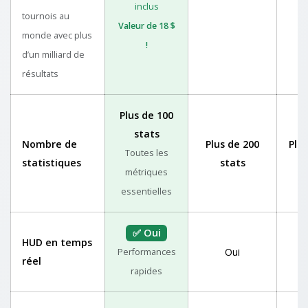
inclus
tournois au
Valeur de 18 $
monde avec plus
!
d’un milliard de
résultats
Plus de 100
stats
Nombre de
Plus de 200
Plus
Toutes les
statistiques
stats
s
métriques
essentielles
✅ Oui
HUD en temps
Oui
Performances
réel
rapides