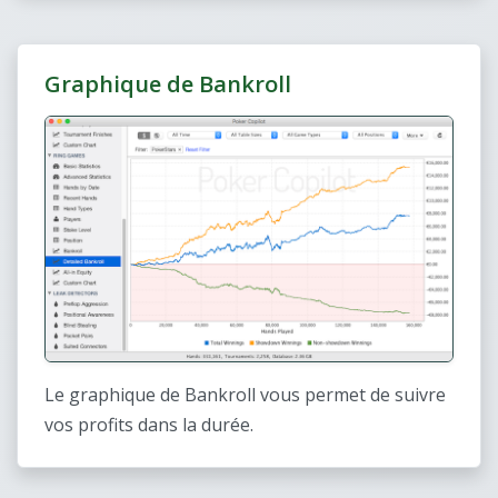
Graphique de Bankroll
Le graphique de Bankroll vous permet de suivre
vos profits dans la durée.