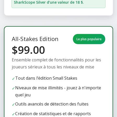
SharkScope Silver d’une valeur de 18 $.
All-Stakes Edition
Le plus populaire
$99.00
Ensemble complet de fonctionnalités pour les
joueurs sérieux à tous les niveaux de mise
Tout dans l’édition Small Stakes
Niveaux de mise illimités - jouez à n'importe
quel jeu
Outils avancés de détection des fuites
Création de statistiques et de rapports