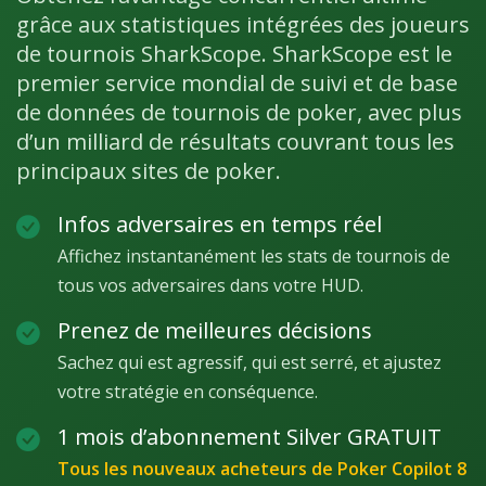
grâce aux statistiques intégrées des joueurs
de tournois SharkScope. SharkScope est le
premier service mondial de suivi et de base
de données de tournois de poker, avec plus
d’un milliard de résultats couvrant tous les
principaux sites de poker.
Infos adversaires en temps réel
Affichez instantanément les stats de tournois de
tous vos adversaires dans votre HUD.
Prenez de meilleures décisions
Sachez qui est agressif, qui est serré, et ajustez
votre stratégie en conséquence.
1 mois d’abonnement Silver GRATUIT
Tous les nouveaux acheteurs de Poker Copilot 8