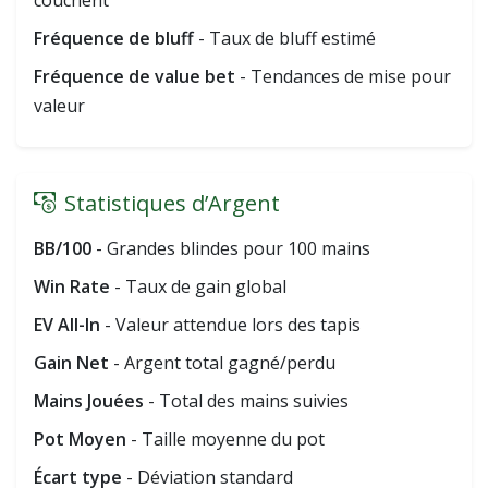
Fréquence de bluff
- Taux de bluff estimé
Fréquence de value bet
- Tendances de mise pour
valeur
Statistiques d’Argent
BB/100
- Grandes blindes pour 100 mains
Win Rate
- Taux de gain global
EV All-In
- Valeur attendue lors des tapis
Gain Net
- Argent total gagné/perdu
Mains Jouées
- Total des mains suivies
Pot Moyen
- Taille moyenne du pot
Écart type
- Déviation standard