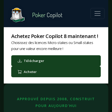
Achetez Poker Copilot 8 maintenant !
Choisissez des licences Micro-stakes ou Small-stakes
pour une valeur encore meilleure !
Télécharger
Acheter
APPROUVÉ DEPUIS 2008, CONSTRUIT
POUR AUJOURD’HUI