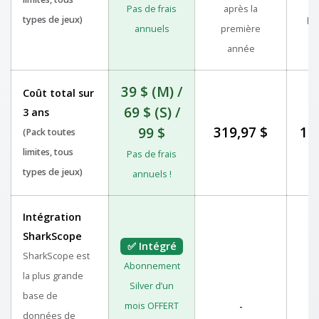
Pas de frais
après la
pr
types de jeux)
annuels
première
a
année
39 $ (M) /
Coût total sur
69 $ (S) /
3 ans
319,97 $
14
99 $
(Pack toutes
limites, tous
Pas de frais
types de jeux)
annuels !
Intégration
SharkScope
✅ Intégré
SharkScope est
Abonnement
la plus grande
Silver d’un
base de
-
mois OFFERT
données de