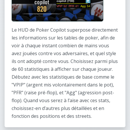
Le HUD de Poker Copilot superpose directement
les informations sur les tables de poker, afin de
voir à chaque instant combien de mains vous
avez jouées contre vos adversaires, et quel style
ils ont adopté contre vous. Choisissez parmi plus
de 60 statistiques à afficher sur chaque joueur.
Débutez avec les statistiques de base comme le
"VPIP" (argent mis volontairement dans le pot),
"PFR" (raise pré-flop), et "Agg" (agression post-
flop). Quand vous serez à l’aise avec ces stats,
choisissez-en d’autres plus détaillées et en
fonction des positions et des streets.