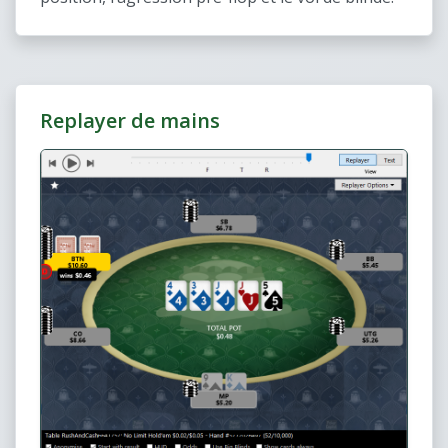
Replayer de mains