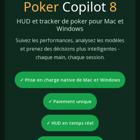
Poker
Copilot
8
HUD et tracker de poker pour Mac et
Windows
Suivez les performances, analysez les modèles
et prenez des décisions plus intelligentes -
chaque main, chaque session.
✓ Prise en charge native de Mac et Windows
✓ Paiement unique
✓ HUD en temps réel